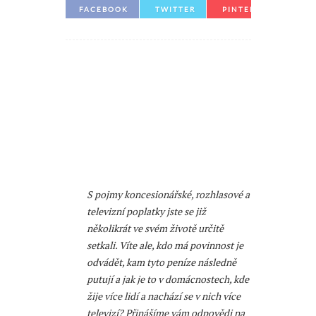
FACEBOOK
TWITTER
PINTEREST
S pojmy koncesionářské, rozhlasové a
televizní poplatky jste se již
několikrát ve svém životě určitě
setkali. Víte ale, kdo má povinnost je
odvádět, kam tyto peníze následně
putují a jak je to v domácnostech, kde
žije více lidí a nachází se v nich více
televizí? Přinášíme vám odpovědi na