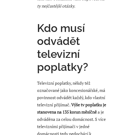
ty nejčastější otázky.
Kdo musí
odvádět
televizní
poplatky?
Televizní poplatky, někdy též
označované jako koncesionářské, má
povinnost odvádět každý, kdo vlastní
televizní přijímač.
Výše tv poplatku je
stanovena na 135 korun měsíčně
a je
odváděna za celou domácnost. S více
televizními přijímači v jedné
domácnosti tedy nedochází k