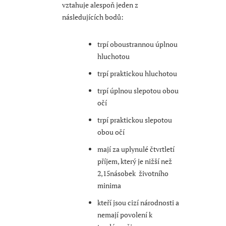
vztahuje alespoň jeden z
následujících bodů:
trpí oboustrannou úplnou
hluchotou
trpí praktickou hluchotou
trpí úplnou slepotou obou
očí
trpí praktickou slepotou
obou očí
mají za uplynulé čtvrtletí
příjem, který je nižší než
2,15násobek životního
minima
kteří jsou cizí národnosti a
nemají povolení k