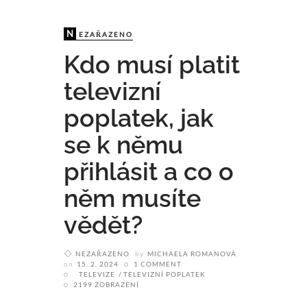
UPRÁCE
N
EZAŘAZENO
Kdo musí platit
televizní
poplatek, jak
se k němu
přihlásit a co o
něm musíte
vědět?
NEZAŘAZENO
by
MICHAELA ROMANOVÁ
on
15. 2. 2024
1 COMMENT
TELEVIZE
TELEVIZNÍ POPLATEK
2199 ZOBRAZENÍ