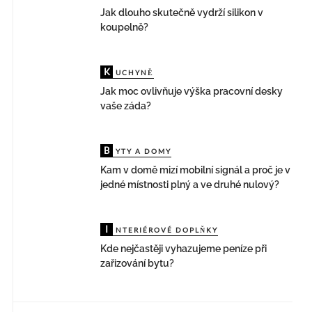
Jak dlouho skutečně vydrží silikon v
koupelně?
K
UCHYNĚ
Jak moc ovlivňuje výška pracovní desky
vaše záda?
B
YTY A DOMY
Kam v domě mizí mobilní signál a proč je v
jedné místnosti plný a ve druhé nulový?
I
NTERIÉROVÉ DOPLŇKY
Kde nejčastěji vyhazujeme peníze při
zařizování bytu?