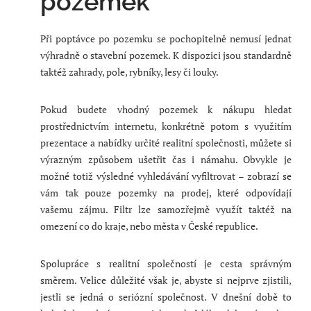
pozemek
Při poptávce po pozemku se pochopitelně nemusí jednat
výhradně o stavební pozemek. K dispozici jsou standardně
taktéž zahrady, pole, rybníky, lesy či louky.
Pokud budete vhodný pozemek k nákupu hledat
prostřednictvím internetu, konkrétně potom s využitím
prezentace a nabídky určité realitní společnosti, můžete si
výrazným způsobem ušetřit čas i námahu. Obvykle je
možné totiž výsledné vyhledávání vyfiltrovat – zobrazí se
vám tak pouze pozemky na prodej, které odpovídají
vašemu zájmu. Filtr lze samozřejmě využít taktéž na
omezení co do kraje, nebo města v České republice.
Spolupráce s realitní společností je cesta správným
směrem. Velice důležité však je, abyste si nejprve zjistili,
jestli se jedná o seriózní společnost. V dnešní době to