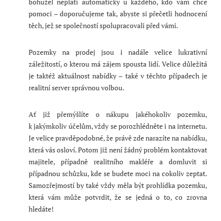
bohužel neplatí automaticky u každého, kdo vám chce
pomoci – doporučujeme tak, abyste si přečetli hodnocení
těch, jež se společností spolupracovali před vámi.
Pozemky na prodej jsou i nadále velice lukrativní
záležitostí, o kterou má zájem spousta lidí. Velice důležitá
je taktéž aktuálnost nabídky – také v těchto případech je
realitní server správnou volbou.
Ať již přemýšlíte o nákupu jakéhokoliv pozemku,
k jakýmkoliv účelům, vždy se porozhlédněte i na internetu.
Je velice pravděpodobné, že právě zde narazíte na nabídku,
která vás osloví. Potom již není žádný problém kontaktovat
majitele, případně realitního makléře a domluvit si
případnou schůzku, kde se budete moci na cokoliv zeptat.
Samozřejmostí by také vždy měla být prohlídka pozemku,
která vám může potvrdit, že se jedná o to, co zrovna
hledáte!