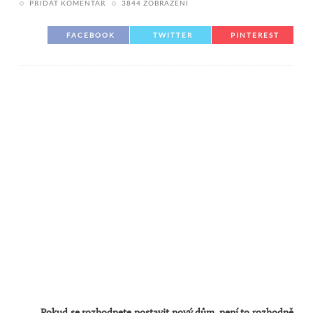
PŘIDAT KOMENTÁŘ
3844 ZOBRAZENÍ
FACEBOOK
TWITTER
PINTEREST
Pokud se rozhodnete postavit nový dům, není to rozhodně