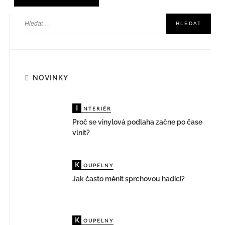
NOVINKY
I
NTERIÉR
Proč se vinylová podlaha začne po čase
vlnit?
K
OUPELNY
Jak často měnit sprchovou hadici?
K
OUPELNY