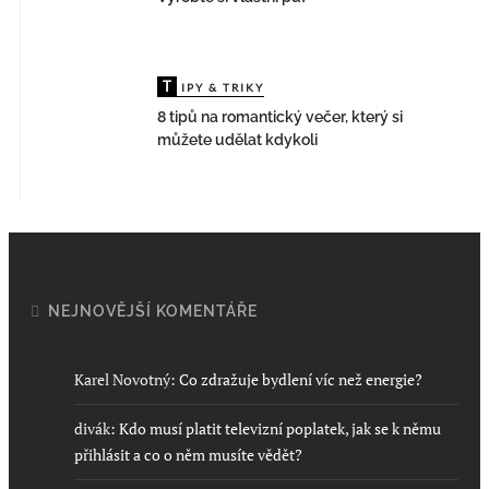
T
IPY & TRIKY
8 tipů na romantický večer, který si
můžete udělat kdykoli
NEJNOVĚJŠÍ KOMENTÁŘE
Karel Novotný
:
Co zdražuje bydlení víc než energie?
divák
:
Kdo musí platit televizní poplatek, jak se k němu
přihlásit a co o něm musíte vědět?