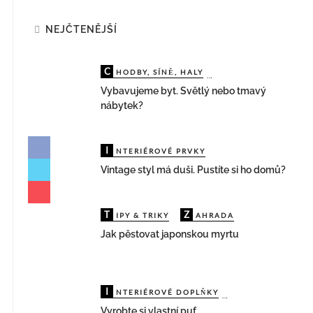
NEJČTENĚJŠÍ
C
D
HODBY, SÍNĚ, HALY
ĚTSKÉ POKOJE
Vybavujeme byt. Světlý nebo tmavý
nábytek?
I
NTERIÉROVÉ PRVKY
Vintage styl má duši. Pustíte si ho domů?
T
Z
IPY & TRIKY
AHRADA
Jak pěstovat japonskou myrtu
I
V
NTERIÉROVÉ DOPLŇKY
YBAVENÍ BYTU
Vyrobte si vlastní puf