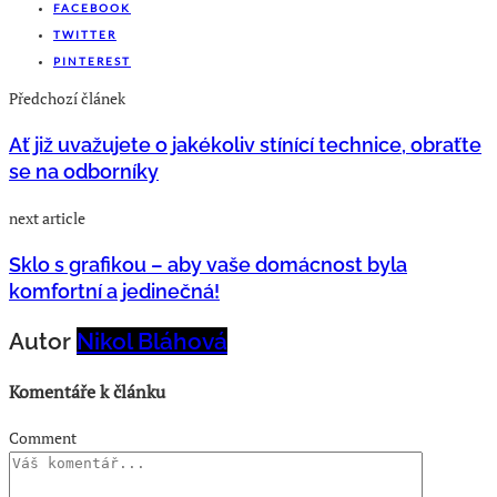
FACEBOOK
TWITTER
PINTEREST
Předchozí článek
Ať již uvažujete o jakékoliv stínící technice, obraťte
se na odborníky
next article
Sklo s grafikou – aby vaše domácnost byla
komfortní a jedinečná!
Autor
Nikol Bláhová
Komentáře k článku
Comment