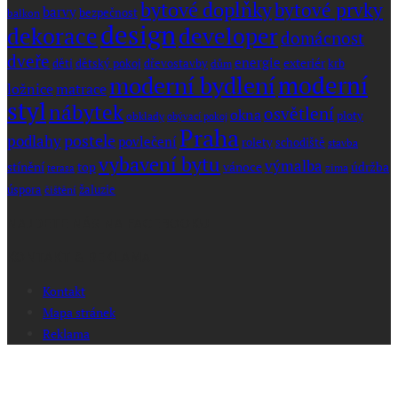
bytové doplňky
bytové prvky
barvy
bezpečnost
balkon
design
dekorace
developer
domácnost
dveře
energie
exteriér
dřevostavby
krb
děti
dětský pokoj
dům
moderní
moderní bydlení
ložnice
matrace
styl
nábytek
osvětlení
okna
ploty
obklady
obývací pokoj
Praha
postele
podlahy
povlečení
rolety
schodiště
stavba
vybavení bytu
výmalba
stínění
top
vánoce
údržba
zima
terasa
úspora
žaluzie
čištění
NAJDETE NÁS NA FACEBOOKU
KONTAKT & REKLAMA
Kontakt
Mapa stránek
Reklama