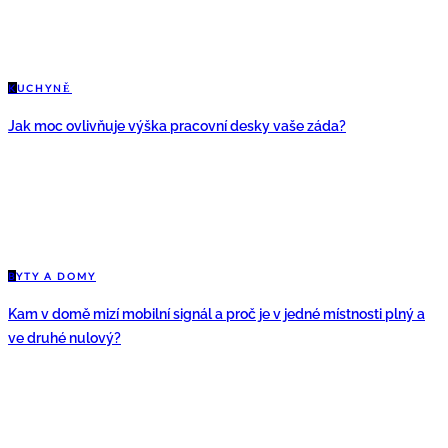
K
UCHYNĚ
Jak moc ovlivňuje výška pracovní desky vaše záda?
B
YTY A DOMY
Kam v domě mizí mobilní signál a proč je v jedné místnosti plný a
ve druhé nulový?