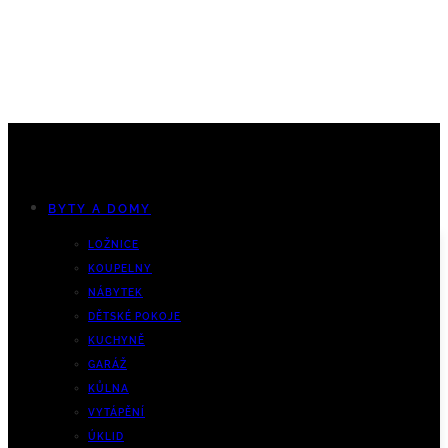
BYTY A DOMY
LOŽNICE
KOUPELNY
NÁBYTEK
DĚTSKÉ POKOJE
KUCHYNĚ
GARÁŽ
KŮLNA
VYTÁPĚNÍ
ÚKLID