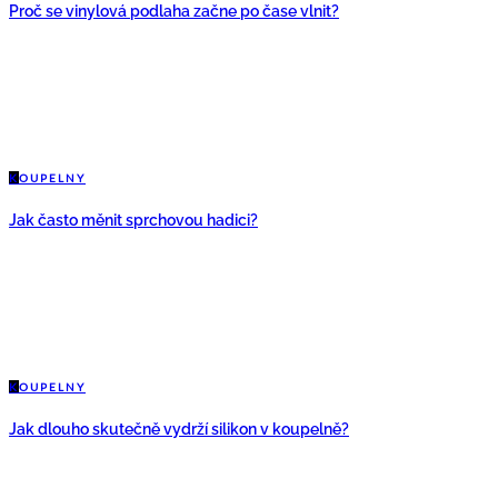
Proč se vinylová podlaha začne po čase vlnit?
K
OUPELNY
Jak často měnit sprchovou hadici?
K
OUPELNY
Jak dlouho skutečně vydrží silikon v koupelně?