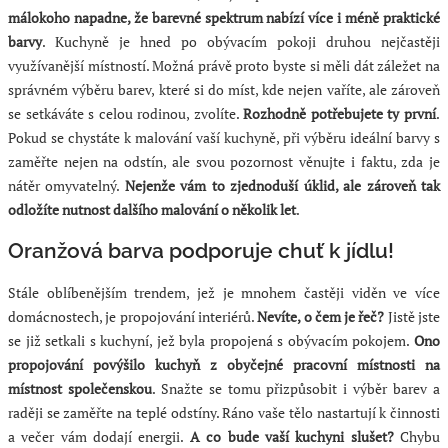
málokoho napadne, že barevné spektrum nabízí více i méně praktické
barvy
. Kuchyně je hned po obývacím pokoji druhou nejčastěji
využívanější místností. Možná právě proto byste si měli dát záležet na
správném výběru barev, které si do míst, kde nejen vaříte, ale zároveň
se setkáváte s celou rodinou, zvolíte.
Rozhodně potřebujete ty první
.
Pokud se chystáte k malování vaší kuchyně, při výběru ideální barvy s
zaměřte nejen na odstín, ale svou pozornost věnujte i faktu, zda je
nátěr omyvatelný.
Nejenže vám to zjednoduší úklid, ale zároveň tak
odložíte nutnost dalšího malování o několik let
.
Oranžová barva podporuje chuť k jídlu!
Stále oblíbenějším trendem, jež je mnohem častěji viděn ve více
domácnostech, je propojování interiérů.
Nevíte, o čem je řeč?
Jistě jste
se již setkali s kuchyní, jež byla propojená s obývacím pokojem.
Ono
propojování povýšilo kuchyň z obyčejné pracovní místnosti na
místnost společenskou
. Snažte se tomu přizpůsobit i výběr barev a
raději se zaměřte na teplé odstíny. Ráno vaše tělo nastartují k činnosti
a večer vám dodají energii.
A co bude vaší kuchyni slušet?
Chybu