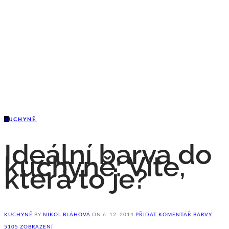
K
UCHYNĚ
Ideální barva do
kuchyně: Víte,
která to je?
KUCHYNĚ
BY
NIKOL BLÁHOVÁ
ON
6. 12. 2014
PŘIDAT KOMENTÁŘ
BARVY
5105 ZOBRAZENÍ