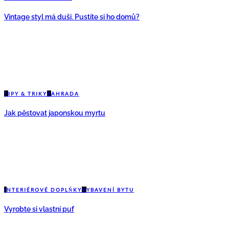
Vintage styl má duši. Pustíte si ho domů?
T
IPY & TRIKY
Z
AHRADA
Jak pěstovat japonskou myrtu
I
NTERIÉROVÉ DOPLŇKY
V
YBAVENÍ BYTU
Vyrobte si vlastní puf