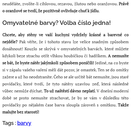
neuděláte, zvolíte-li cihlovou, rezavou, žlutou nebo oranžovou.
Právě
o oranžové se tvrdí, že pozitivně ovlivňuje chuť k jídlu
.
Omyvatelné barvy? Volba číslo jedna!
Chcete, aby stěny ve vaší kuchyni vydržely krásné a barevné co
nejdéle?
Pak věřte, že i tohoto stavu lze velice snadným způsobem
dosáhnout! Kouzlo se skrývá v omyvatelných barvách. které můžete
kdykoli beze strachu otřít vlhkou houbičkou či hadříkem.
A nemusíte
se bát, že byste nátěr jakýmkoli způsobem poničili!
Jediné, na co byste
si v zápalu vašeho vaření měli dát pozor, je omastek. Ten se do omítky
zažere a už ho neodstraníte. Čeho se ale určitě bát nemusíte, jsou staré
povídačky, které tvrdí, že tyto nátěry uzavřou zeď, která následně
vůbec nemůže dýchat.
To už naštěstí dávno neplatí
. V dnešní moderní
době se proto nemusíte strachovat, že by se vám v důsledku této
povídačky po nějakém čase barva sloupla zároveň s omítkou.
Takže
malujte bez starostí!
Tags :
barvy