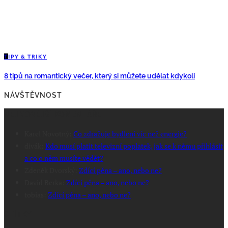
T
IPY & TRIKY
8 tipů na romantický večer, který si můžete udělat kdykoli
NÁVŠTĚVNOST
NEJNOVĚJŠÍ KOMENTÁŘE
Karel Novotný
:
Co zdražuje bydlení víc než energie?
divák
:
Kdo musí platit televizní poplatek, jak se k němu přihlásit
a co o něm musíte vědět?
Zdeněk Dvorský
:
Zdící pěna – ano, nebo ne?
David Berka
:
Zdící pěna – ano, nebo ne?
tobias
:
Zdící pěna – ano, nebo ne?
ŠTÍTKY