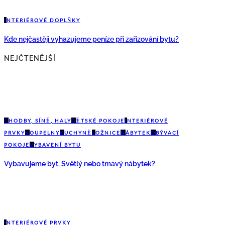
I
NTERIÉROVÉ DOPLŇKY
Kde nejčastěji vyhazujeme peníze při zařizování bytu?
NEJČTENĚJŠÍ
C
HODBY, SÍNĚ, HALY
D
ĚTSKÉ POKOJE
I
NTERIÉROVÉ
PRVKY
K
OUPELNY
K
UCHYNĚ
L
OŽNICE
N
ÁBYTEK
O
BÝVACÍ
POKOJE
V
YBAVENÍ BYTU
Vybavujeme byt. Světlý nebo tmavý nábytek?
I
NTERIÉROVÉ PRVKY