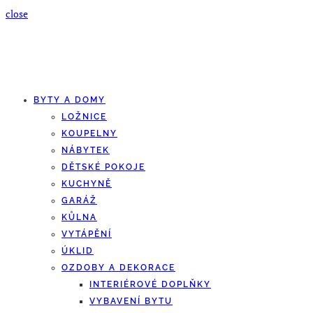
close
BYTY A DOMY
LOŽNICE
KOUPELNY
NÁBYTEK
DĚTSKÉ POKOJE
KUCHYNĚ
GARÁŽ
KŮLNA
VYTÁPĚNÍ
ÚKLID
OZDOBY A DEKORACE
INTERIÉROVÉ DOPLŇKY
VYBAVENÍ BYTU