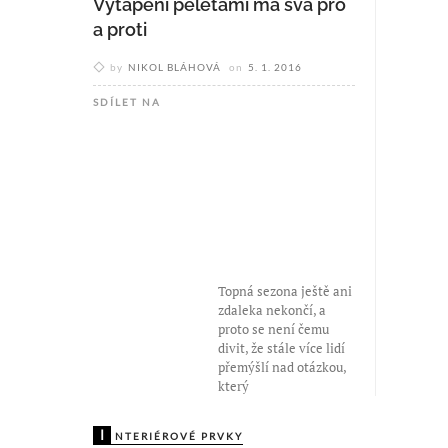
Vytápění peletami má svá pro
a proti
by
NIKOL BLÁHOVÁ
on
5. 1. 2016
SDÍLET NA
Topná sezona ještě ani
zdaleka nekončí, a
proto se není čemu
divit, že stále více lidí
přemýšlí nad otázkou,
který
I
NTERIÉROVÉ PRVKY