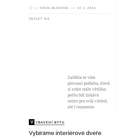
by
NIKOL BLÁHOVÁ
on
14. 1. 2016
SDÍLET NA
Zalíbila se vám
plovoucí podlaha, která
si srdce stále většího
počtu lidí získává
nejen pro svůj vzhled,
ale i rozumnou
V
YBAVENÍ BYTU
Vybíráme interiérové dveře