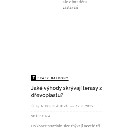
ale v interiéru
zastávají
T
ERASY, BALKONY
Jaké výhody skrývají terasy z
dřevoplastu?
by
NIKOL BLÁHOVÁ
on
12. 8. 2015
SDÍLET NA
Do konec prázdnin sice zbývají necelé tři