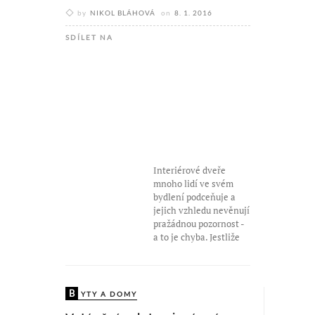
by
NIKOL BLÁHOVÁ
on
8. 1. 2016
SDÍLET NA
Interiérové dveře
mnoho lidí ve svém
bydlení podceňuje a
jejich vzhledu nevěnují
pražádnou pozornost -
a to je chyba. Jestliže
B
YTY A DOMY