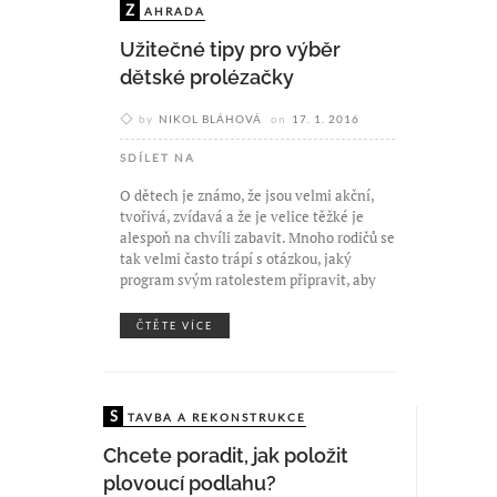
Z
AHRADA
Užitečné tipy pro výběr
dětské prolézačky
by
NIKOL BLÁHOVÁ
on
17. 1. 2016
SDÍLET NA
O dětech je známo, že jsou velmi akční,
tvořivá, zvídavá a že je velice těžké je
alespoň na chvíli zabavit. Mnoho rodičů se
tak velmi často trápí s otázkou, jaký
program svým ratolestem připravit, aby
ČTĚTE VÍCE
S
TAVBA A REKONSTRUKCE
Chcete poradit, jak položit
plovoucí podlahu?