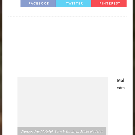
FACEBOOK
TWITTER
PINTEREST
Mol
vám
Nenápadný Motýlek Vám V Kuchyni Může Nadělat