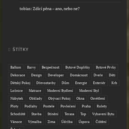
tobias
:
Zdící pěna – ano, nebo ne?
ŠTÍTKY
Balkon
Barvy
Bezpečnost
Bytové Doplňky
Bytové Prvky
Dekorace
Design
Developer
Domácnost
Dveře
Děti
Dětský Pokoj
Dřevostavby
Dům
Energie
Exteriér
Krb
Ložnice
Matrace
Moderní Bydlení
Moderní Styl
Nábytek
Obklady
Obývací Pokoj
Okna
Osvětlení
Ploty
Podlahy
Postele
Povlečení
Praha
Rolety
Schodiště
Stavba
Stínění
Terasa
Top
Vybavení Bytu
Vánoce
Výmalba
Zima
Údržba
Úspora
Čištění