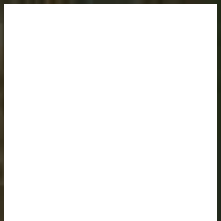
BYTY A DOMY
STAVBA A REKONSTRUKCE
TIPY & TRIKY
ZAHRADA
MAZLÍČCI
SPOLUPRÁCE