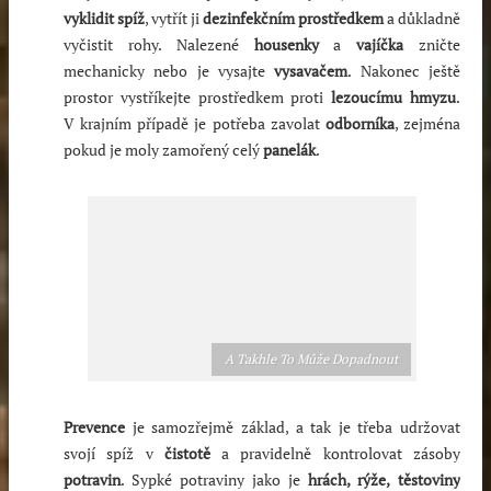
vyklidit spíž
, vytřít ji
dezinfekčním prostředkem
a důkladně
vyčistit rohy. Nalezené
housenky
a
vajíčka
zničte
mechanicky nebo je vysajte
vysavačem
. Nakonec ještě
prostor vystříkejte prostředkem proti
lezoucímu hmyzu
.
V krajním případě je potřeba zavolat
odborníka
, zejména
pokud je moly zamořený celý
panelák
.
A Takhle To Může Dopadnout
Prevence
je samozřejmě základ, a tak je třeba udržovat
svojí spíž v
čistotě
a pravidelně kontrolovat zásoby
potravin
. Sypké potraviny jako je
hrách, rýže,
těstoviny