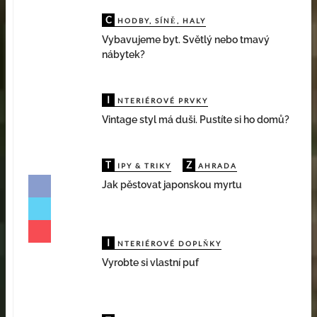
C
D
HODBY, SÍNĚ, HALY
ĚTSKÉ POKOJE
Vybavujeme byt. Světlý nebo tmavý
nábytek?
I
NTERIÉROVÉ PRVKY
Vintage styl má duši. Pustíte si ho domů?
T
Z
IPY & TRIKY
AHRADA
Jak pěstovat japonskou myrtu
I
V
NTERIÉROVÉ DOPLŇKY
YBAVENÍ BYTU
Vyrobte si vlastní puf