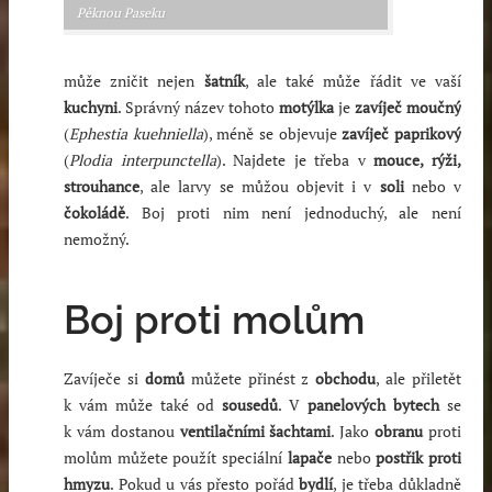
Pěknou Paseku
může zničit nejen
šatník
, ale také může řádit ve vaší
kuchyni
. Správný název tohoto
motýlka
je
zavíječ moučný
(
Ephestia kuehniella
), méně se objevuje
zavíječ paprikový
(
Plodia interpunctella
). Najdete je třeba v
mouce, rýži,
strouhance
, ale larvy se můžou objevit i v
soli
nebo v
čokoládě
. Boj proti nim není jednoduchý, ale není
nemožný.
Boj proti molům
Zavíječe si
domů
můžete přinést z
obchodu
, ale přiletět
k vám může také od
sousedů
. V
panelových bytech
se
k vám dostanou
ventilačními šachtami
. Jako
obranu
proti
molům můžete použít speciální
lapače
nebo
postřik proti
hmyzu
. Pokud u vás přesto pořád
bydlí
, je třeba důkladně