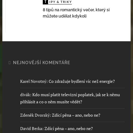
T
IPY & TRIKY
8 tipů na romantický večer, který si
můžete udělat kdykoli
NEJNOVĚJŠÍ KOMENTÁŘE
Karel Novotný
:
Co zdražuje bydlení víc než energie?
divák
:
Kdo musí platit televizní poplatek, jak se k němu
přihlásit a co o něm musíte vědět?
Zdeněk Dvorský
:
Zdící pěna – ano, nebo ne?
David Berka
:
Zdící pěna – ano, nebo ne?