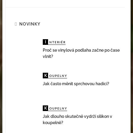
NOVINKY
I
NTERIÉR
Proč se vinylová podlaha začne po čase
vlnit?
K
OUPELNY
Jak často měnit sprchovou hadici?
K
OUPELNY
Jak dlouho skutečně vydrží silikon v
koupelně?