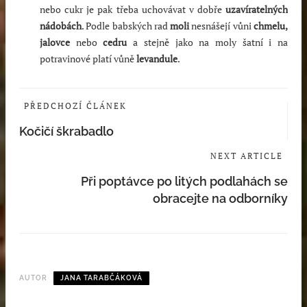
nebo cukr je pak třeba uchovávat v dobře
uzavíratelných
nádobách
. Podle babských rad
moli
nesnášejí vůni
chmelu,
jalovce
nebo
cedru
a stejně jako na moly šatní i na
potravinové platí vůně
levandule
.
PŘEDCHOZÍ ČLÁNEK
Kočičí škrabadlo
NEXT ARTICLE
Při poptávce po litých podlahách se
obracejte na odborníky
AUTOR
JANA TARABČÁKOVÁ