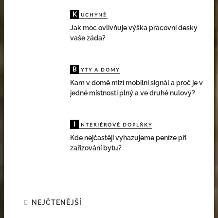
K
UCHYNĚ
Jak moc ovlivňuje výška pracovní desky
vaše záda?
B
YTY A DOMY
Kam v domě mizí mobilní signál a proč je v
jedné místnosti plný a ve druhé nulový?
I
NTERIÉROVÉ DOPLŇKY
Kde nejčastěji vyhazujeme peníze při
zařizování bytu?
NEJČTENĚJŠÍ