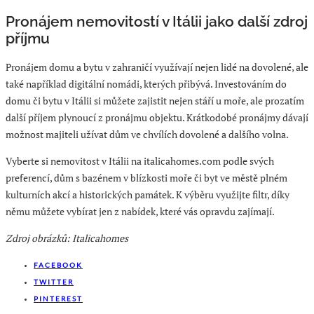
Pronájem nemovitostí v Itálii jako další zdroj
příjmu
Pronájem domu a bytu v zahraničí využívají nejen lidé na dovolené, ale
také například digitální nomádi, kterých přibývá. Investováním do
domu či bytu v Itálii si můžete zajistit nejen stáří u moře, ale prozatím
další příjem plynoucí z pronájmu objektu. Krátkodobé pronájmy dávají
možnost majiteli užívat dům ve chvílích dovolené a dalšího volna.
Vyberte si nemovitost v Itálii na italicahomes.com podle svých
preferencí, dům s bazénem v blízkosti moře či byt ve městě plném
kulturních akcí a historických památek. K výběru využijte filtr, díky
němu můžete vybírat jen z nabídek, které vás opravdu zajímají.
Zdroj obrázků: Italicahomes
FACEBOOK
TWITTER
PINTEREST