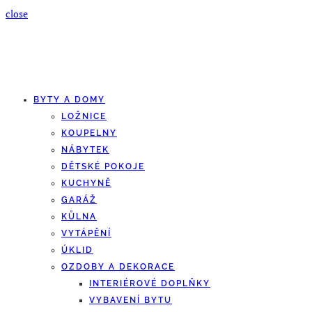
close
BYTY A DOMY
LOŽNICE
KOUPELNY
NÁBYTEK
DĚTSKÉ POKOJE
KUCHYNĚ
GARÁŽ
KŮLNA
VYTÁPĚNÍ
ÚKLID
OZDOBY A DEKORACE
INTERIÉROVÉ DOPLŇKY
VYBAVENÍ BYTU