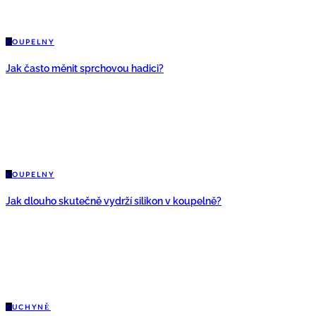
K
OUPELNY
Jak často měnit sprchovou hadici?
K
OUPELNY
Jak dlouho skutečně vydrží silikon v koupelně?
K
UCHYNĚ