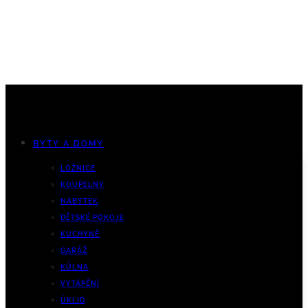
BYTY A DOMY
LOŽNICE
KOUPELNY
NÁBYTEK
DĚTSKÉ POKOJE
KUCHYNĚ
GARÁŽ
KŮLNA
VYTÁPĚNÍ
ÚKLID