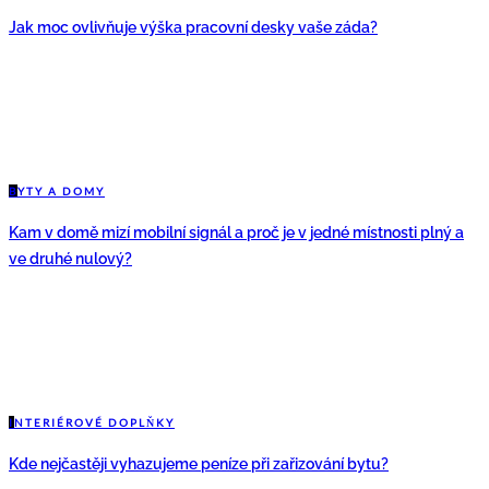
Jak moc ovlivňuje výška pracovní desky vaše záda?
B
YTY A DOMY
Kam v domě mizí mobilní signál a proč je v jedné místnosti plný a
ve druhé nulový?
I
NTERIÉROVÉ DOPLŇKY
Kde nejčastěji vyhazujeme peníze při zařizování bytu?