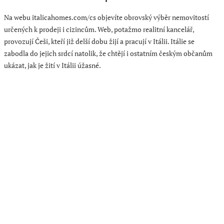
Na webu italicahomes.com/cs objevíte obrovský výběr nemovitostí
určených k prodeji i cizincům. Web, potažmo realitní kancelář,
provozují Češi, kteří již delší dobu žijí a pracují v Itálii. Itálie se
zabodla do jejich srdcí natolik, že chtějí i ostatním českým občanům
ukázat, jak je žití v Itálii úžasné.