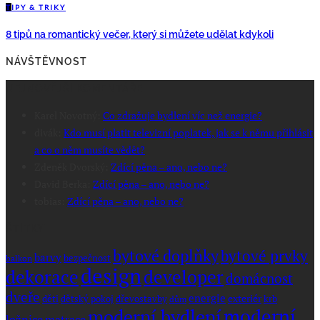
T
IPY & TRIKY
8 tipů na romantický večer, který si můžete udělat kdykoli
NÁVŠTĚVNOST
NEJNOVĚJŠÍ KOMENTÁŘE
Karel Novotný
:
Co zdražuje bydlení víc než energie?
divák
:
Kdo musí platit televizní poplatek, jak se k němu přihlásit
a co o něm musíte vědět?
Zdeněk Dvorský
:
Zdící pěna – ano, nebo ne?
David Berka
:
Zdící pěna – ano, nebo ne?
tobias
:
Zdící pěna – ano, nebo ne?
ŠTÍTKY
bytové doplňky
bytové prvky
barvy
bezpečnost
balkon
design
dekorace
developer
domácnost
dveře
energie
exteriér
dřevostavby
krb
děti
dětský pokoj
dům
moderní
moderní bydlení
ložnice
matrace