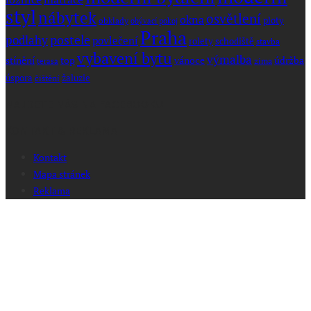
styl
nábytek
osvětlení
okna
ploty
obklady
obývací pokoj
Praha
postele
podlahy
povlečení
rolety
schodiště
stavba
vybavení bytu
výmalba
stínění
top
vánoce
údržba
zima
terasa
úspora
žaluzie
čištění
NAJDETE NÁS NA FACEBOOKU
KONTAKT & REKLAMA
Kontakt
Mapa stránek
Reklama