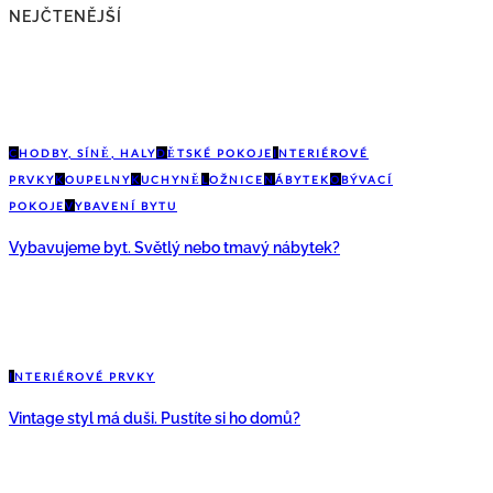
NEJČTENĚJŠÍ
C
HODBY, SÍNĚ, HALY
D
ĚTSKÉ POKOJE
I
NTERIÉROVÉ
PRVKY
K
OUPELNY
K
UCHYNĚ
L
OŽNICE
N
ÁBYTEK
O
BÝVACÍ
POKOJE
V
YBAVENÍ BYTU
Vybavujeme byt. Světlý nebo tmavý nábytek?
I
NTERIÉROVÉ PRVKY
Vintage styl má duši. Pustíte si ho domů?