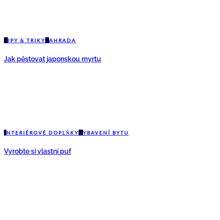
T
IPY & TRIKY
Z
AHRADA
Jak pěstovat japonskou myrtu
I
NTERIÉROVÉ DOPLŇKY
V
YBAVENÍ BYTU
Vyrobte si vlastní puf